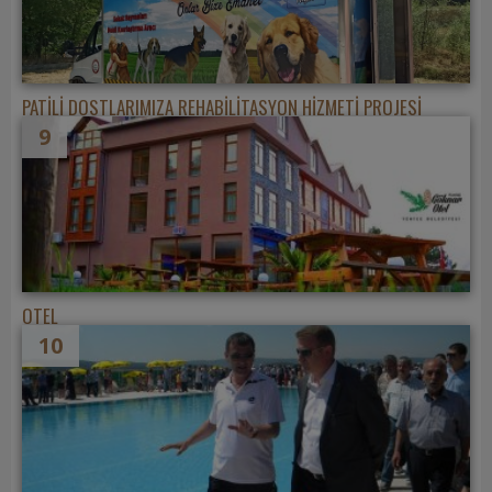
PATİLİ DOSTLARIMIZA REHABİLİTASYON HİZMETİ PROJESİ
9
OTEL
10