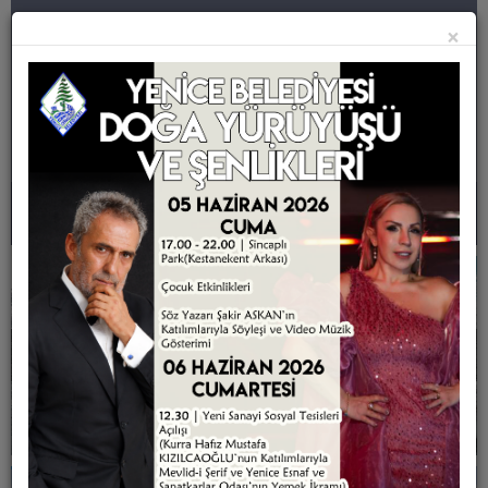
yabancı
dizi
×
izle
|
|
|
Menü
ANASAYFA
KURUMSAL
Eski Belediye Başkanları
Meclis Üyeleri
Belediye Personeli