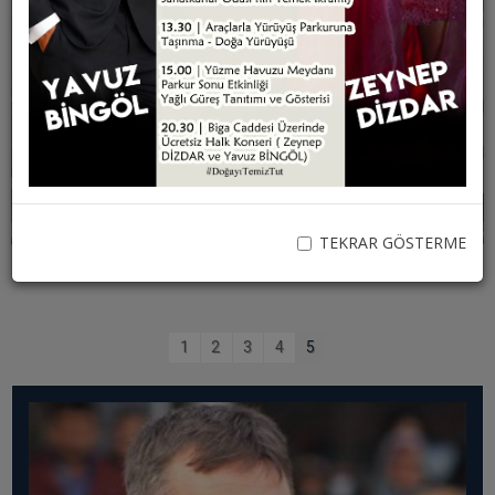
Resmi İlan Portalı
BAŞKAN
Başkanın Özgeçmişi
Başkanın Mesajı
ESKİ DÜĞÜN SALONUNUN ÇATI YENİLEMESİ
YAPILDI
Başkanın Albümü
TEKRAR GÖSTERME
Başkana Mesaj
PROJELERİMİZ
1
2
3
4
5
Tamamlanan Projeler
Devam Eden Projeler
Planlanan Projeler