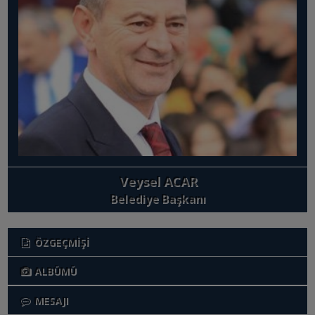
GÜNCEL
Haberler
Basında Belediyemiz
Duyurular
Foto Galeri
Veysel ACAR
Videolar
Belediye Başkanı
Etkinlik Takvimi
ÖZGEÇMİŞİ
HİZMET REHBERİ
ALBÜMÜ
Başvuru Rehberi
MESAJI