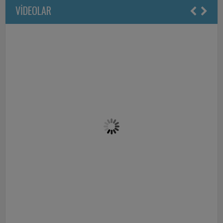
VİDEOLAR
DOĞA YÜRÜYÜŞÜ
Doğa Yürüyüşü Parkuru