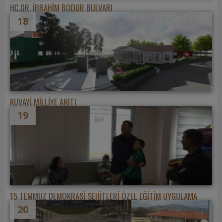
HC.DR. İBRAHİM BODUR BULVARI
18
KUVAYİ MİLLİYE ANITI
19
15 TEMMUZ DEMOKRASİ ŞEHİTLERİ ÖZEL EĞİTİM UYGULAMA
20
OKULU