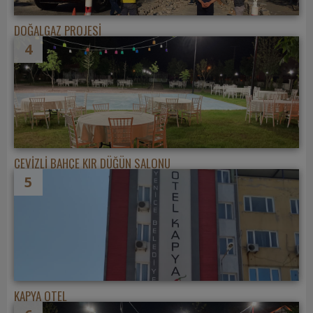
DOĞALGAZ PROJESİ
4
CEVİZLİ BAHÇE KIR DÜĞÜN SALONU
5
KAPYA OTEL