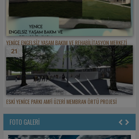
YENİCE ENGELSİZ YAŞAM BAKIM VE REHABİLİTASYON MERKEZİ
21
ESKİ YENİCE PARKI AMFİ ÜZERİ MEMBRAN ÖRTÜ PROJESİ
FOTO GALERİ