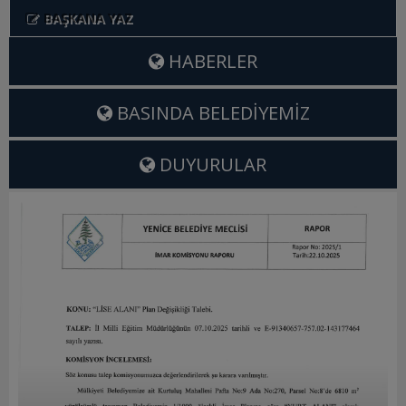
Meclis Kararları
BAŞKANA YAZ
İhale İlanları
HABERLER
Vefat Edenler
BASINDA BELEDIYEMIZ
Telefon Rehberi
DUYURULAR
İLÇEMİZ
Tarihçemiz
Gezilecek Yerler
Coğrafyası
KAZDAĞ GÖKNAR OTEL
YENİCE BELEDİYESİ KAPYA OTEL