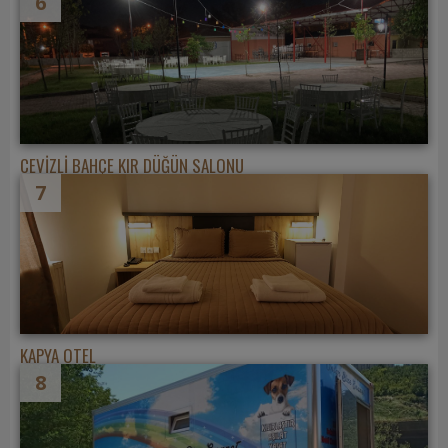
6
CEVİZLİ BAHÇE KIR DÜĞÜN SALONU
7
KAPYA OTEL
8